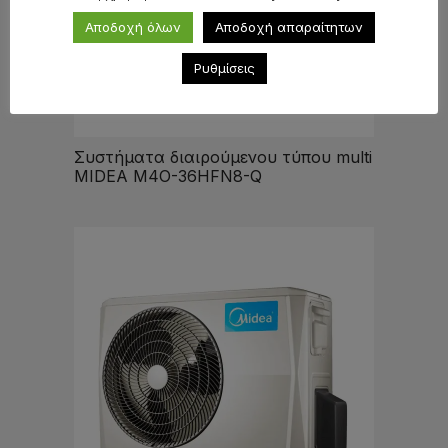
Αποδοχή όλων
Αποδοχή απαραίτητων
Ρυθμίσεις
Συστήματα διαιρούμενου τύπου multi
MIDEA M4O-36HFN8-Q