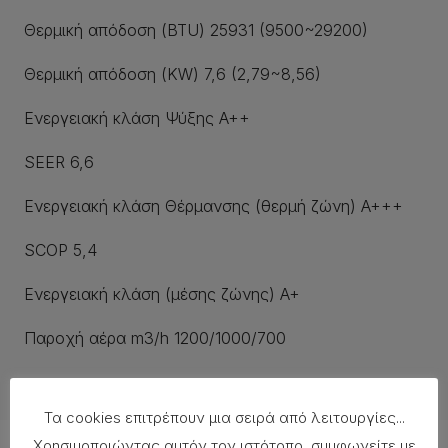
Θερμική απόδοση (BTU) 25931 (9500~29200)
Θερμική απόδοση (KW) 7,6 (2,79~8,56)
Ενεργειακή κλάση Ψύξης A++
SEER 6,6
Ενεργειακή κλάση Θέρμανσης (θερμή ζώνη) A+++
SCOP 5,4
Ενεργειακή κλάση (μέσης ζώνης) A+
Παροχή αέρα m3/h 1200/1000/700
Τα cookies επιτρέπουν μια σειρά από λειτουργίες...
Χρησιμοποιώντας αυτόν τον ιστότοπο, συμφωνείτε με