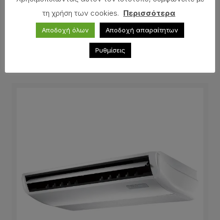
Δείτε επίσης
τη χρήση των cookies.
Περισσότερα
Αποδοχή όλων
Αποδοχή απαραίτητων
Ρυθμίσεις
Μονάδες αεραγωγών υψηλής στατικής 1 ph
GREE GUD85PHS1/A-S