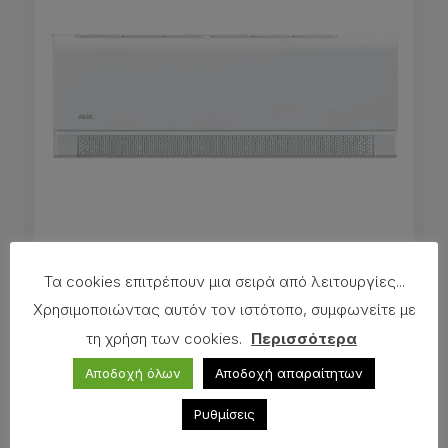
Τα cookies επιτρέπουν μια σειρά από λειτουργίες...
AUX C-Series Κλιματιστικό Inverter 12000 BTU
Χρησιμοποιώντας αυτόν τον ιστότοπο, συμφωνείτε με
με WiFi
τη χρήση των cookies.
Περισσότερα
Αποδοχή όλων
Αποδοχή απαραίτητων
Ρυθμίσεις