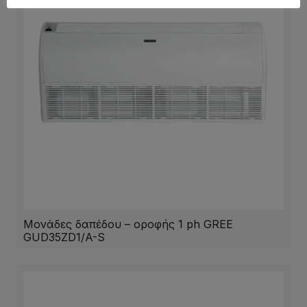
Μονάδες δαπέδου – οροφής 1 ph GREE
GUD35ZD1/A-S