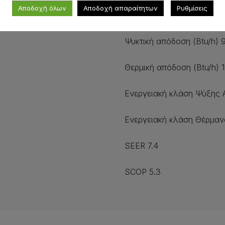
Αποδοχή όλων
Αποδοχή απαραίτητων
Ρυθμίσεις
Κωδικός Εξωτερικής Μον
Ψυκτική απόδοση (Btu/h) 
Θερμική απόδοση (Btu/h) 
Ενεργειακή κλάση Ψύξης 
Ενεργειακή κλάση Θέρμα
SEER 7.4
SCOP 5.3