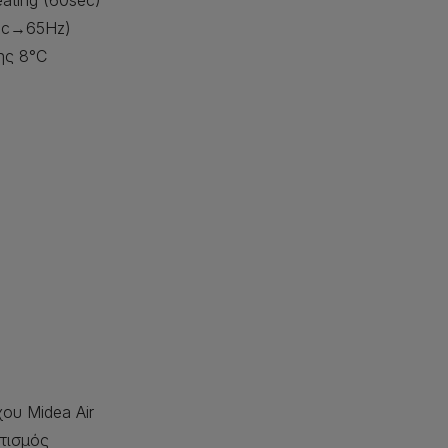
ating (60sec)
sec→65Hz)
ης 8°C
χου Midea Air
τισμός