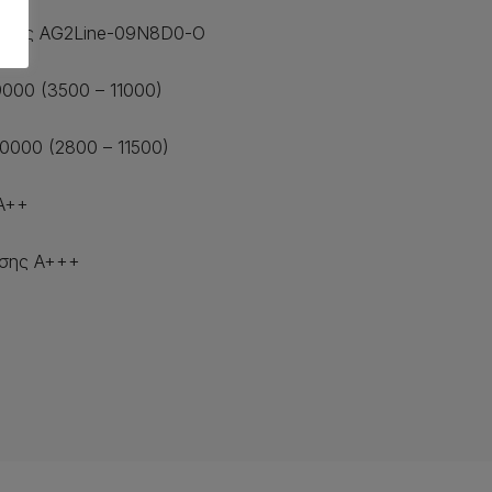
άδας AG2Line-09N8D0-O
9000 (3500 – 11000)
10000 (2800 – 11500)
A++
νσης A+++