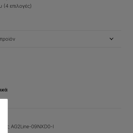
 (4 επιλογές)
 προϊόν
ικά
άδας AG2Line-09NXD0-I