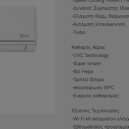
-Speed Cooling (40sec) He
-Δυνατός Συμπιεστής (6
-Ελάχιστη Θερμ. Θέρμανσ
-Αυτόματη Επανεκκίνηση
-Turbo
Καθαρός Αέρας
-UVC Technology
-Super Ionizer
-Bio Hepa
-Τριπλό Φίλτρο
-Αποστείρωση 56°C
-Ενεργός καθαρισμός
Έξυπνες Τεχνολογίες
-Wi-Fi kit ασύρματου ελέγ
-Εβδομαδιαίος προγραμμα